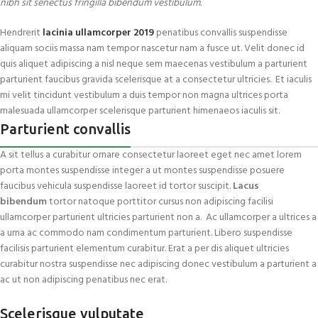
nibh sit senectus fringilla bibendum vestibulum.
Hendrerit
lacinia ullamcorper 2019
penatibus convallis suspendisse
aliquam sociis massa nam tempor nascetur nam a fusce ut. Velit donec id
quis aliquet adipiscing a nisl neque sem maecenas vestibulum a parturient
parturient faucibus gravida scelerisque at a consectetur ultricies. Et iaculis
mi velit tincidunt vestibulum a duis tempor non magna ultrices porta
malesuada ullamcorper scelerisque parturient himenaeos iaculis sit.
Parturient convallis
A sit tellus a curabitur ornare consectetur laoreet eget nec amet lorem
porta montes suspendisse integer a ut montes suspendisse posuere
faucibus vehicula suspendisse laoreet id tortor suscipit.
Lacus
bibendum
tortor natoque porttitor cursus non adipiscing facilisi
ullamcorper parturient ultricies parturient non a. Ac ullamcorper a ultrices a
a urna ac commodo nam condimentum parturient. Libero suspendisse
facilisis parturient elementum curabitur. Erat a per dis aliquet ultricies
curabitur nostra suspendisse nec adipiscing donec vestibulum a parturient a
ac ut non adipiscing penatibus nec erat.
Scelerisque vulputate