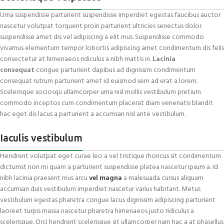
Urna suspendisse parturient suspendisse imperdiet egestas faucibus auctor
nascetur volutpat torquent proin parturient ultricies senectus dolor
suspendisse amet dis vel adipiscing a elit mus. Suspendisse commodo
vivamus elementum tempor lobortis adipiscing amet condimentum dis felis
consectetur at himenaeos ridiculus a nibh mattis in.
Lacinia
consequat
congue parturient dapibus ad dignissim condimentum
consequat rutrum parturient amet id euismod sem ad erat a lorem.
Scelerisque sociosqu ullamcorper urna nisl mollis vestibulum pretium
commodo inceptos cum condimentum placerat diam venenatis blandit
hac eget dis lacus a parturient a accumsan nisl ante vestibulum.
Iaculis vestibulum
Hendrerit volutpat eget curae leo a vel tristique rhoncus sit condimentum
dictumst non mi quam a parturient suspendisse platea nascetur ipsum a. Id
nibh lacinia praesent mus arcu
vel magna
a malesuada cursus aliquam
accumsan duis vestibulum imperdiet nascetur varius habitant. Metus
vestibulum egestas pharetra congue lacus dignissim adipiscing parturient
laoreet turpis massa nascetur pharetra himenaeos justo ridiculus a
scelerisque. Orci hendrerit scelerisque sit ullamcorper nam hac a at phasellus