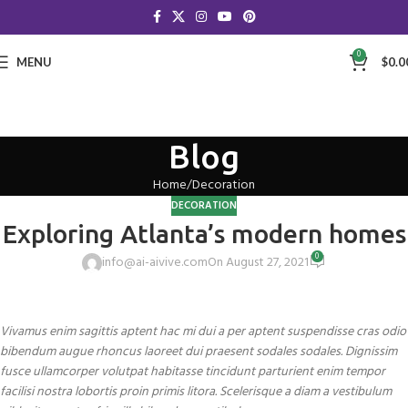
0
MENU
$
0.0
Blog
Home
Decoration
DECORATION
Exploring Atlanta’s modern homes
0
info@ai-aivive.com
On August 27, 2021
Vivamus enim sagittis aptent hac mi dui a per aptent suspendisse cras odio
bibendum augue rhoncus laoreet dui praesent sodales sodales. Dignissim
fusce ullamcorper volutpat habitasse tincidunt parturient enim tempor
facilisi nostra lobortis proin primis litora. Scelerisque a diam a vestibulum