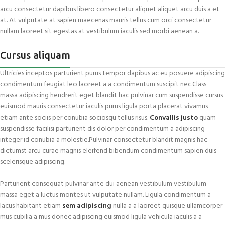
arcu consectetur dapibus libero consectetur aliquet aliquet arcu duis a et
at. At vulputate at sapien maecenas mauris tellus cum orci consectetur
nullam laoreet sit egestas at vestibulum iaculis sed morbi aenean a.
Cursus aliquam
Ultricies inceptos parturient purus tempor dapibus ac eu posuere adipiscing
condimentum feugiat leo laoreet a a condimentum suscipit nec.Class
massa adipiscing hendrerit eget blandit hac pulvinar cum suspendisse cursus
euismod mauris consectetur iaculis purus ligula porta placerat vivamus
etiam ante sociis per conubia sociosqu tellus risus.
Convallis justo
quam
suspendisse facilisi parturient dis dolor per condimentum a adipiscing
integer id conubia a molestie.Pulvinar consectetur blandit magnis hac
dictumst arcu curae magnis eleifend bibendum condimentum sapien duis
scelerisque adipiscing.
Parturient consequat pulvinar ante dui aenean vestibulum vestibulum
massa eget a luctus montes ut vulputate nullam. Ligula condimentum a
lacus habitant etiam
sem adipiscing
nulla a a laoreet quisque ullamcorper
mus cubilia a mus donec adipiscing euismod ligula vehicula iaculis a a