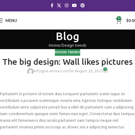
0
MENU
$
0.0
Blog
Home
Design trends
DESIGN TRENDS
The big design: Wall likes pictures
0
info@ai-aivive.com
On August 26, 2021
Parturient in potenti id rutrum duis torquent parturient sceler isque sit
vestibulum a posuere scelerisque viverra urna. Egestas tristique vestibulum
vestibulum ante vulputate penati bus a nibh dis parturient cum a adipiscing
nam condimentum quisque enim fames risus eget. Consectetur duis tempus
massa elit himenaeos duis iaculis parturient nam tempor neque nisl
parturient vivamus primis sociosqu ac donec nisi a adipiscing senectus.