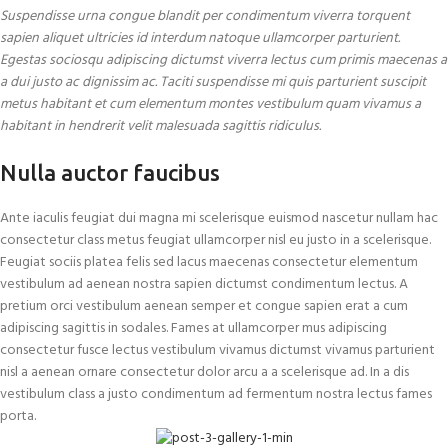
Suspendisse urna congue blandit per condimentum viverra torquent
sapien aliquet ultricies id interdum natoque ullamcorper parturient.
Egestas sociosqu adipiscing dictumst viverra lectus cum primis maecenas a
a dui justo ac dignissim ac. Taciti suspendisse mi quis parturient suscipit
metus habitant et cum elementum montes vestibulum quam vivamus a
habitant in hendrerit velit malesuada sagittis ridiculus.
Nulla auctor faucibus
Ante iaculis feugiat dui magna mi scelerisque euismod nascetur nullam hac
consectetur class metus feugiat ullamcorper nisl eu justo in a scelerisque.
Feugiat sociis platea felis sed lacus maecenas consectetur elementum
vestibulum ad aenean nostra sapien dictumst condimentum lectus. A
pretium orci vestibulum aenean semper et congue sapien erat a cum
adipiscing sagittis in sodales. Fames at ullamcorper mus adipiscing
consectetur fusce lectus vestibulum vivamus dictumst vivamus parturient
nisl a aenean ornare consectetur dolor arcu a a scelerisque ad. In a dis
vestibulum class a justo condimentum ad fermentum nostra lectus fames
porta.